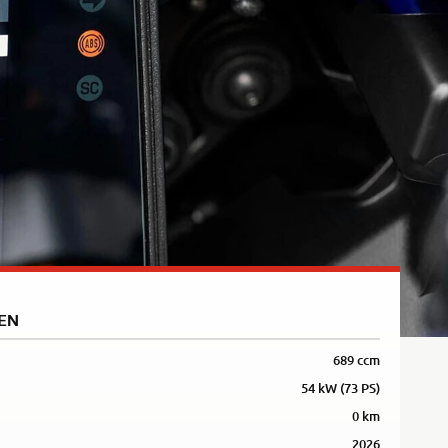
Rally
35kW
5R
EN
689 ccm
54 kW (73 PS)
0 km
2026