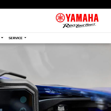
S
SERVICE
A2
e
Tenere
700
)
(Low)
35kW
A2
e
Tenere
700