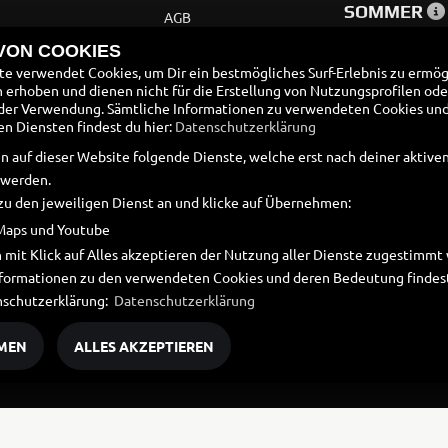
SOMMER
AGB
Montag:
 VON COOKIES
Impressum
Dienstag:
e verwendet Cookies, um Dir ein bestmögliches Surf-Erlebnis zu ermög
Datenschutz
erhoben und dienen nicht für die Erstellung von Nutzungsprofilen ode
Mittwoch:
der Verwendung. Sämtliche Informationen zu verwendeten Cookies un
Donnerstag:
Disclaimer
 Diensten findest du hier:
Datenschutzerklärung
Freitag:
Barrierefreiheit
n auf dieser Website folgende Dienste, welche erst nach deiner aktiv
Samstag:
Sonntag:
 werden.
Batteriegesetz
zu den jeweiligen Dienst an und klicke auf Übernehmen:
Altölverordnung
Maps und Youtube
 mit Klick auf Alles akzeptieren der Nutzung aller Dienste zugestimm
Informationen zu den verwendeten Cookies und deren Bedeutung findest
nschutzerklärung:
Datenschutzerklärung
MEN
ALLES AKZEPTIEREN