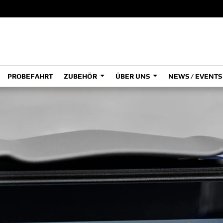
PROBEFAHRT
ZUBEHÖR
ÜBER UNS
NEWS / EVENT
ADVENTURE
A
A
HYPER NAKED
SPORT HERITAGE
Tenere
Tener
700
700
(Low
SPORT TOURING
SUPERSPORT
A2
A
Tenere
Tener
700
700