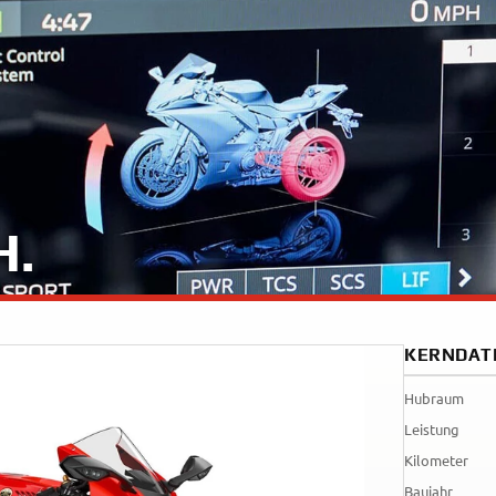
35kW
Rally
A
A1
Tenere
WR12
700
World
Raid
H.
KERNDAT
Hubraum
Leistung
Kilometer
Baujahr