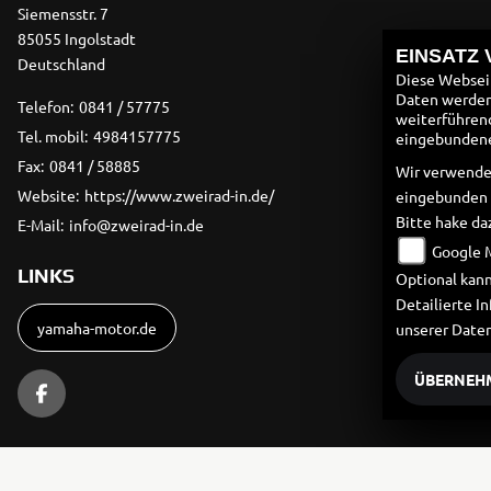
Siemensstr. 7
85055 Ingolstadt
EINSATZ
Deutschland
Diese Webseit
Daten werden 
Telefon:
0841 / 57775
weiterführen
Tel. mobil:
4984157775
eingebundenen
Fax:
0841 / 58885
Wir verwende
Website:
https://www.zweirad-in.de/
eingebunden
Bitte hake da
E-Mail:
info@zweirad-in.de
Google 
LINKS
Optional kann
Detailierte 
yamaha-motor.de
unserer Date
ÜBERNEH