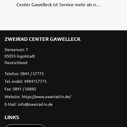
Center Gawelleck ist Service mehr als nur
für einen technischen Topzustand Ihres
Motorrads oder Ihres Rollers zu sorgen.
Von der Auswahl der rich ...
ZWEIRAD CENTER GAWELLECK
Siemensstr. 7
85055 Ingolstadt
Deutschland
Telefon:
0841 / 57775
Tel. mobil:
4984157775
Fax:
0841 / 58885
Website:
https://www.zweirad-in.de/
E-Mail:
info@zweirad-in.de
LINKS