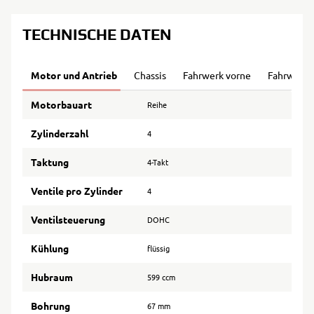
TECHNISCHE DATEN
Motor und Antrieb
Chassis
Fahrwerk vorne
Fahrwerk 
Motorbauart
Reihe
Zylinderzahl
4
Taktung
4-Takt
Ventile pro Zylinder
4
Ventilsteuerung
DOHC
Kühlung
flüssig
Hubraum
599 ccm
Bohrung
67 mm