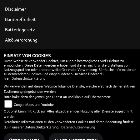
Disclaimer
Barrierefreiheit
Batteriegesetz
Altölverordnung
ÖFFNUNGSZEITEN
EINSATZ VON COOKIES
Diese Webseite verwendet Cookies, um Dir ein bestmögliches Surf-Erlebnis zu
ermöglichen. Diese Daten werden erhoben und dienen nicht für die Erstellung von
SOMMER
Nutzungsprofilen oder anderer weiterführender Verwendung. Sämtliche Informationen
zu verwendeten Cookies und eingebundenen Diensten findest du
Montag:
09:00 - 12:00 und 13:00 - 18:00
hier:
Datenschutzerklärung
Dienstag:
09:00 - 12:00 und 13:00 - 18:00
Wir verwenden auf dieser Website folgende Dienste, welche erst nach deiner aktiven
Zustimmung eingebunden werden.
Mittwoch:
09:00 - 12:00 und 13:00 - 18:00
Bitte hake dazu den jeweiligen Dienst an und klicke auf Übernehmen:
Donnerstag:
09:00 - 12:00 und 13:00 - 18:00
Google Maps und Youtube
Freitag:
09:00 - 12:00 und 13:00 - 18:00
Optional kann mit Klick auf Alles akzeptieren der Nutzung aller Dienste zugestimmt
Samstag:
10:00 - 13:00
werden
Sonntag:
geschlossen
Detailierte Informationen zu den verwendeten Cookies und deren Bedeutung findest
du in unserer Datenschutzerklärung:
Datenschutzerklärung