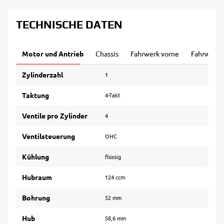
TECHNISCHE DATEN
Motor und Antrieb
Chassis
Fahrwerk vorne
Fahrwerk 
Zylinderzahl
1
Taktung
4-Takt
Ventile pro Zylinder
4
Ventilsteuerung
OHC
Kühlung
flüssig
Hubraum
124 ccm
Bohrung
52 mm
Hub
58,6 mm