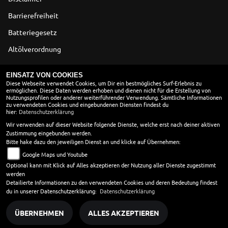
Barrierefreiheit
Batteriegesetz
Altölverordnung
ÖFFNUNGSZEITEN
EINSATZ VON COOKIES
Diese Webseite verwendet Cookies, um Dir ein bestmögliches Surf-Erlebnis zu
ermöglichen. Diese Daten werden erhoben und dienen nicht für die Erstellung von
SOMMER
Nutzungsprofilen oder anderer weiterführender Verwendung. Sämtliche Informationen
zu verwendeten Cookies und eingebundenen Diensten findest du
Montag:
09:00 - 12:00 und 13:00 - 18:00
hier:
Datenschutzerklärung
Dienstag:
09:00 - 12:00 und 13:00 - 18:00
Wir verwenden auf dieser Website folgende Dienste, welche erst nach deiner aktiven
Zustimmung eingebunden werden.
Mittwoch:
09:00 - 12:00 und 13:00 - 18:00
Bitte hake dazu den jeweiligen Dienst an und klicke auf Übernehmen:
Donnerstag:
09:00 - 12:00 und 13:00 - 18:00
Google Maps und Youtube
Freitag:
09:00 - 12:00 und 13:00 - 18:00
Optional kann mit Klick auf Alles akzeptieren der Nutzung aller Dienste zugestimmt
Samstag:
10:00 - 13:00
werden
Sonntag:
geschlossen
Detailierte Informationen zu den verwendeten Cookies und deren Bedeutung findest
du in unserer Datenschutzerklärung:
Datenschutzerklärung
ÜBERNEHMEN
ALLES AKZEPTIEREN