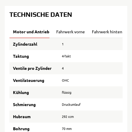
TECHNISCHE DATEN
Motor und Antrieb
Fahrwerk vorne
Fahrwerk hinten
B
Zylinderzahl
1
Taktung
4-Takt
Ventile pro Zylinder
4
Ventilsteuerung
OHC
Kühlung
flüssig
Schmierung
Druckumlauf
Hubraum
292 ccm
Bohrung
70 mm