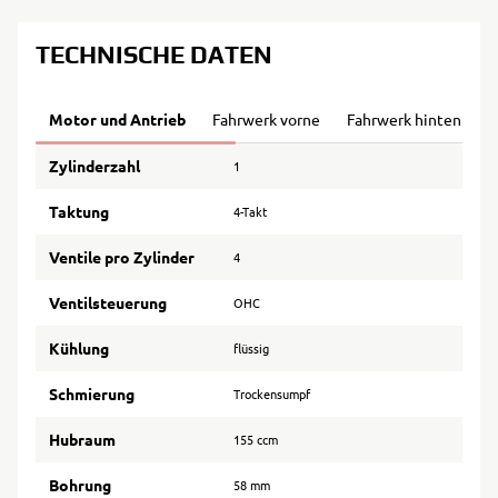
TECHNISCHE DATEN
Motor und Antrieb
Fahrwerk vorne
Fahrwerk hinten
B
Zylinderzahl
1
Taktung
4-Takt
Ventile pro Zylinder
4
Ventilsteuerung
OHC
Kühlung
flüssig
Schmierung
Trockensumpf
Hubraum
155 ccm
Bohrung
58 mm