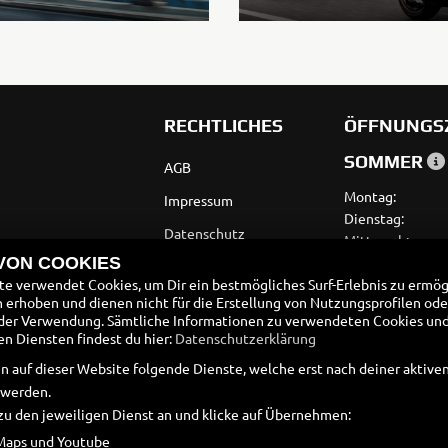
35kW
Rally
A
A1
RECHTLICHES
ÖFFNUNGS
Tenere
WR12
SOMMER
700
AGB
World
Raid
Montag:
Impressum
Dienstag:
Datenschutz
Mittwoch:
Donnerstag:
 VON COOKIES
Disclaimer
Freitag:
e verwendet Cookies, um Dir ein bestmögliches Surf-Erlebnis zu ermög
Barrierefreiheit
erhoben und dienen nicht für die Erstellung von Nutzungsprofilen ode
Samstag:
der Verwendung. Sämtliche Informationen zu verwendeten Cookies un
Sonntag:
Batteriegesetz
 Diensten findest du hier:
Datenschutzerklärung
Altölverordnung
n auf dieser Website folgende Dienste, welche erst nach deiner aktiv
 werden.
zu den jeweiligen Dienst an und klicke auf Übernehmen:
Maps und Youtube