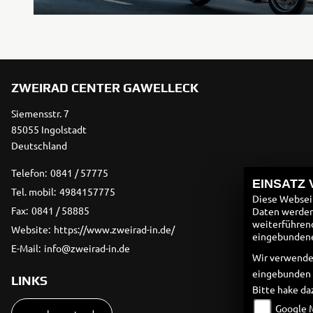
ZWEIRAD CENTER GAWELLECK
Siemensstr. 7
85055 Ingolstadt
Deutschland
Telefon:
0841 / 57775
EINSATZ
Tel. mobil:
4984157775
Diese Webseit
Fax:
0841 / 58885
Daten werden 
weiterführen
Website:
https://www.zweirad-in.de/
eingebundenen
E-Mail:
info@zweirad-in.de
Wir verwende
eingebunden
LINKS
Bitte hake da
Google 