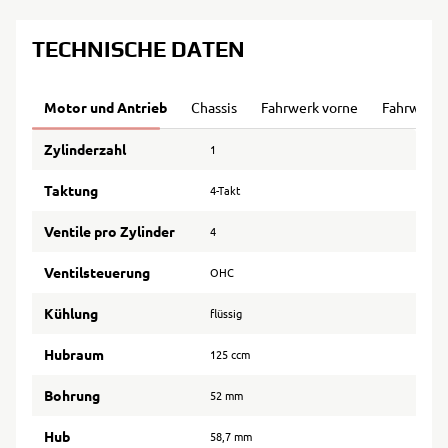
TECHNISCHE DATEN
Motor und Antrieb
Chassis
Fahrwerk vorne
Fahrwerk 
Zylinderzahl
1
Taktung
4-Takt
Ventile pro Zylinder
4
Ventilsteuerung
OHC
Kühlung
flüssig
Hubraum
125 ccm
Bohrung
52 mm
Hub
58,7 mm